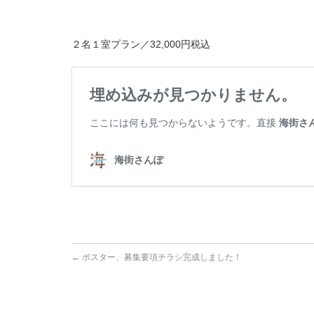
２名１室プラン／32,000円税込
←
ポスター、募集要項チラシ完成しました！