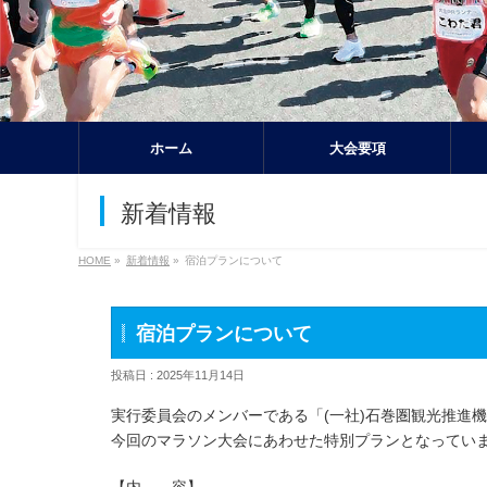
ホーム
大会要項
新着情報
HOME
»
新着情報
»
宿泊プランについて
宿泊プランについて
投稿日 : 2025年11月14日
実行委員会のメンバーである「(一社)石巻圏観光推進
今回のマラソン大会にあわせた特別プランとなってい