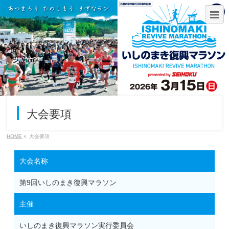
大会要項
HOME
»
大会要項
大会名称
第9回いしのまき復興マラソン
主催
いしのまき復興マラソン実行委員会